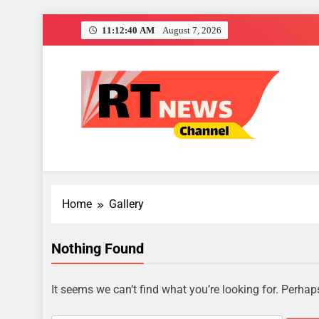
Skip
11:12:42 AM
August 7, 2026
to
content
दतिया सीट कांग्
RT News Channe
Sabse Tezz Sabse Sahi
Home
Gallery
दतिया सीट कांग्
Nothing Found
It seems we can’t find what you’re looking for. Perhap