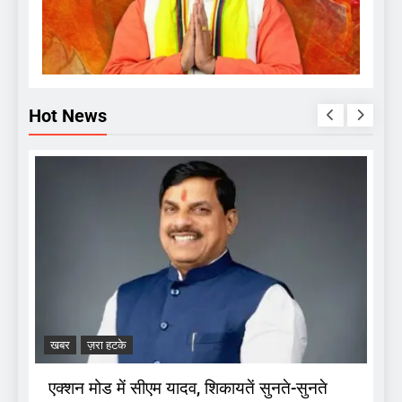
Hot News
ज
ब
खबर
ज़रा हटके
ा
एक्शन मोड में सीएम यादव, शिकायतें सुनते-सुनते