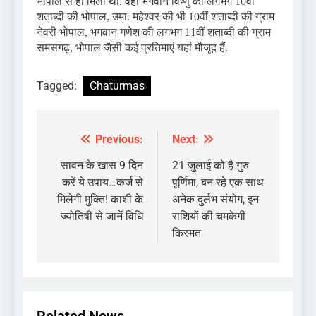
भोपाल से ही मिली थी. वहीं भगवान विष्णु की लगभग 10वीं
शताब्दी की भोपाल, उमा. महेश्वर की भी 10वीं शताब्दी की ग्राम
नेवरी भोपाल, भगवान गणेश की लगभग 11वीं शताब्दी की ग्राम
समसगढ़, भोपाल जैसी कई प्रतिमाएं यहां मौजूद हैं.
Tagged:
Chaturmas
Previous:
Next:
Post
navigation
सावन के खास 9 दिन
21 जुलाई को है गुरु
करें ये उपाय…कर्ज से
पूर्णिमा, बन रहे एक साथ
मिलेगी मुक्ति! काशी के
अनेक दुर्लभ संयोग, इन
ज्योतिषी से जानें विधि
राशियों की चमकेगी
किस्मत
Related News