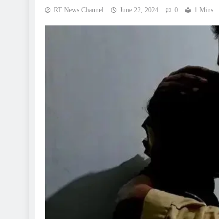
RT News Channel
June 22, 2024
0
1 Mins