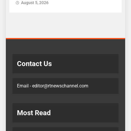
August 5, 2026
 :
क
Contact Us
Email - editor@rtnewschannel.com
Most Read