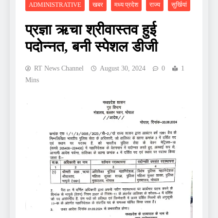
ADMINISTRATIVE
खबर
मध्य प्रदेश
राज्य
सुर्खियां
प्रज्ञा ऋचा श्रीवास्तव हुई
पदोन्नत, बनी स्पेशल डीजी
RT News Channel
August 30, 2024
0
1
Mins