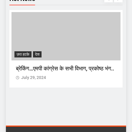
ज़रा हटके
देश
ब्रेकिंग…एमपी कांग्रेस के सभी विभाग, प्रकोष्ठ भंग..
ज
July 29, 2024
स
2