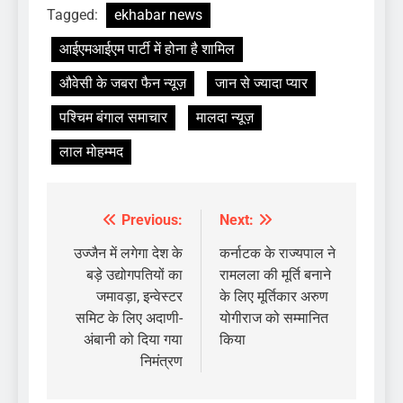
Tagged:
ekhabar news
आईएमआईएम पार्टी में होना है शामिल
औवेसी के जबरा फैन न्यूज़
जान से ज्यादा प्यार
पश्चिम बंगाल समाचार
मालदा न्यूज़
लाल मोहम्मद
Previous:
Next:
Post
navigation
उज्जैन में लगेगा देश के
कर्नाटक के राज्यपाल ने
बड़े उद्योगपतियों का
रामलला की मूर्ति बनाने
जमावड़ा, इन्वेस्टर
के लिए मूर्तिकार अरुण
समिट के लिए अदाणी-
योगीराज को सम्मानित
अंबानी को दिया गया
किया
निमंत्रण