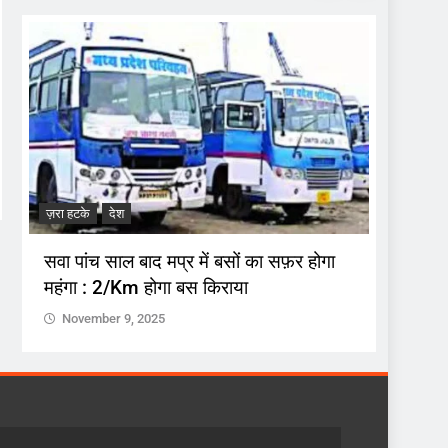
ज़रा हटके
देश
ज़रा हटके
सवा पांच साल बाद मप्र में बसों का सफ़र होगा
अनुशास
महंगा : 2/Km होगा बस किराया
उस पर ह
November 9, 2025
Nove