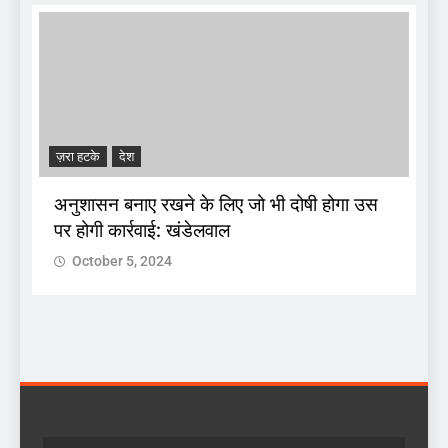
ज़रा हटके
देश
A
अनुशासन बनाए रखने के लिए जो भी दोषी होगा उस
पर होगी कार्रवाई: खंडेलवाल
द
October 5, 2024
 :
क