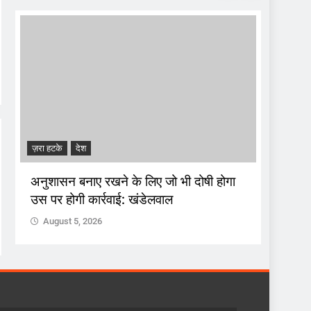
ADMINI
ज़रा हटके
देश
दतिया स
अनुशासन बनाए रखने के लिए जो भी दोषी होगा
आशुतोष
उस पर होगी कार्रवाई: खंडेलवाल
वोटों से
August 5, 2026
Augus