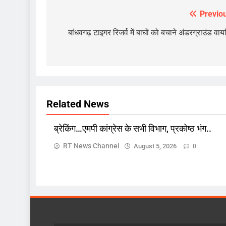
Previo
Post
navigation
बांधवगढ़ टाइगर रिजर्व में बाघों को बचाने अंडरग्राउंड वायर
Related News
ज़रा हटके
देश
ब्रेकिंग…एमपी कांग्रेस के सभी विभाग, प्रकोष्ठ भंग..
ब्रेकिंग…एमपी कांग्रेस के सभी वि
भंग..
RT News Channel
August 5, 2026
0
August 5, 2026