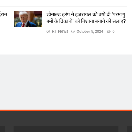
ईरान
डोनाल्ड ट्रंप ने इजरायल को क्यों दी ‘परमाणु
बमों के ठिकानों’ को निशाना बनाने की सलाह?
RT News
October 5, 2024
0
ज़रा हटके
देश
ें सुनते-
ब्रेकिंग…एमपी कांग्रेस के सभी विभाग, प्रकोष्ठ
िया सस्पेंड
भंग..
October 5, 2024