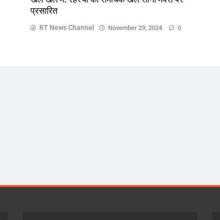
प्रसारित
RT News Channel
November 29, 2024
0
ज़रा हटके
देश
भाग, प्रकोष्ठ
सवा पांच साल बाद मप्र में बसों का सफ़र होगा
महंगा : 2/Km होगा बस किराया
November 29, 2024