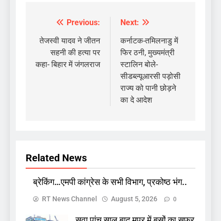
Previous:
Next:
Post
navigation
तेजस्वी यादव ने जीतन
कर्नाटक-तमिलनाडु में
सहनी की हत्या पर
फिर ठनी, मुख्‍यमंत्री
कहा- बिहार में जंगलराज
स्टालिन बोले-
सीडब्‍ल्‍यूआरसी पड़ोसी
राज्य को पानी छोड़ने
का दे आदेश
Related News
ब्रेकिंग…एमपी कांग्रेस के सभी विभाग, प्रकोष्ठ भंग..
RT News Channel
August 5, 2026
0
सवा पांच साल बाद मप्र में बसों का सफ़र