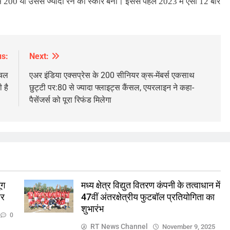
 में 200 या उससे ज्यादा रन का स्कोर बना। इससे पहले 2023 में ऐसा 12 बार
us:
Next:
े चल
एअर इंडिया एक्सप्रेस के 200 सीनियर क्रू-मेंबर्स एकसाथ
ी है
छुट्टी पर:80 से ज्यादा फ्लाइट्स कैंसल, एयरलाइन ने कहा-
पैसेंजर्स को पूरा रिफंड मिलेगा
ज़रा हटके
देश
ें सुनते-
ब्रेकिंग…एमपी कांग्रेस के सभी विभाग, प्रकोष्ठ
िया सस्पेंड
भंग..
November 9, 2025
ंग
मध्य क्षेत्र विद्युत वितरण कंपनी के तत्वाधान में
ार
47वीं अंतरक्षेत्रीय फुटबॉल प्रतियोगिता का
शुभारंभ
0
RT News Channel
November 9, 2025