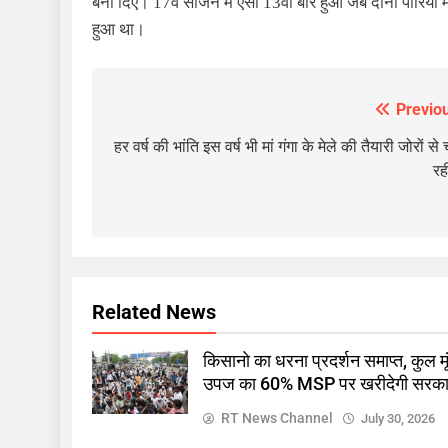
बना दिए। 17वें सीजन में ऐसा 13वीं बार हुआ जब दोनों पारियों
हुआ था।
Previo
Post
navigation
हर वर्ष की भांति इस वर्ष भी मां गंगा के मेले की तैयारी जोरों स
रह
खबर
ज़रा हटके
एक्शन मोड में सीएम यादव, शिकायत
सुनते सीएमएचओ सहित तीन को क
Related News
November 9, 2025
किसानो का धरना प्रदर्शन समाप्त, कुल मू
उपज का 60% MSP पर खरीदेगी सरक
RT News Channel
July 30, 2026