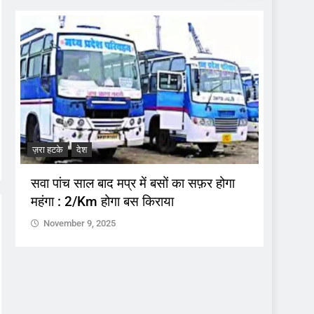
ज़रा हटके
देश
ज़रा हटके
सवा पांच साल बाद मप्र में बसों का सफ़र होगा
अनुशास
महंगा : 2/Km होगा बस किराया
उस पर ह
November 9, 2025
Nove